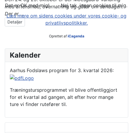
Det er OK med mig!
Nej tak, ingen cookies til mig.
med aftensmad, overnatning og gåtur om søndagen.
Der er
...
Læs mere om sidens cookies under vores cookie- og
Detaljer
privatlivspolitikker.
Oprettet af
iCagenda
Kalender
Aarhus Fodslaws program for 3. kvartal 2026:
Træningstursprogrammet vil blive offentliggjort
for et kvartal ad gangen, alt efter hvor mange
ture vi finder rutefører til.