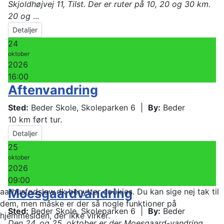
Skjoldhøjvej 11, Tilst. Der er ruter på 10, 20 og 30 km.
20 og
...
Detaljer
24
oktober
2026
16:00
Aftenvandring
Sted:
Beder Skole, Skoleparken 6
|
By:
Beder
10 km ført tur.
Detaljer
25
oktober
2026
09:00
Moesgaardvandring
aarhusfodslaw.dk benytter cookies. Du kan sige nej tak til
dem, men måske er der så nogle funktioner på
Sted:
Beder Skole, Skoleparken 6
|
By:
Beder
hjemmesiden, der ikke virker.
Den 24. og 25. oktober er der Moesgaard-vandring