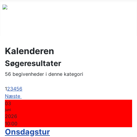
Kalenderen
Søgeresultater
56 begivenheder i denne kategori
1
2
3
4
5
6
Næste
03
juni
2026
10:00
Onsdagstur