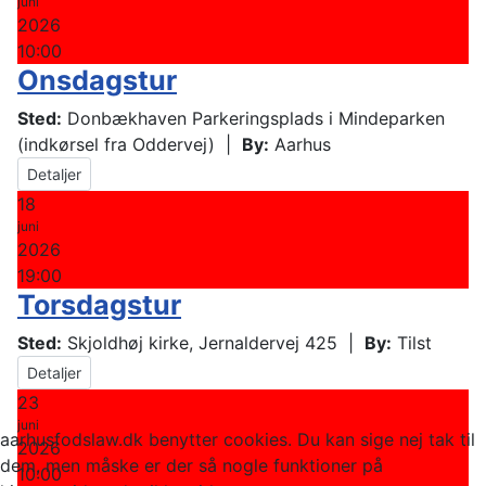
juni
2026
10:00
Onsdagstur
Sted:
Donbækhaven Parkeringsplads i Mindeparken
(indkørsel fra Oddervej)
|
By:
Aarhus
Detaljer
18
juni
2026
19:00
Torsdagstur
Sted:
Skjoldhøj kirke, Jernaldervej 425
|
By:
Tilst
Detaljer
23
juni
aarhusfodslaw.dk benytter cookies. Du kan sige nej tak til
2026
dem, men måske er der så nogle funktioner på
10:00