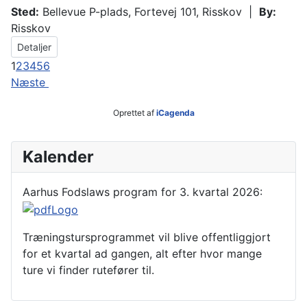
Sted:
Bellevue P-plads, Fortevej 101, Risskov
|
By:
Risskov
Detaljer
1
2
3
4
5
6
Næste
Oprettet af
iCagenda
Kalender
Aarhus Fodslaws program for 3. kvartal 2026:
Træningstursprogrammet vil blive offentliggjort
for et kvartal ad gangen, alt efter hvor mange
ture vi finder rutefører til.