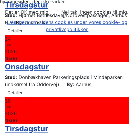
hjemmesiden, der ikke virker.
Tirsdagstur
Det er OK med mig!
Nej tak, ingen cookies til mig.
Sted:
Hjørnet Bethesdavej/Nordvestpassagen, Aarhus
Læs mere om sidens cookies under vores cookie- og
N
|
By:
Aarhus N
privatlivspolitikker.
Detaljer
24
juni
2026
10:00
Onsdagstur
Sted:
Donbækhaven Parkeringsplads i Mindeparken
(indkørsel fra Oddervej)
|
By:
Aarhus
Detaljer
30
juni
2026
10:00
Tirsdagstur