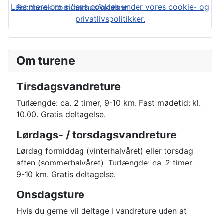
Læs mere om sidens cookies under vores cookie- og
facebook.com/aarhusfodslaw
privatlivspolitikker.
Om turene
Tirsdagsvandreture
Turlængde: ca. 2 timer, 9-10 km. Fast mødetid: kl.
10.00. Gratis deltagelse.
Lørdags- / torsdagsvandreture
Lørdag formiddag (vinterhalvåret) eller torsdag
aften (sommerhalvåret). Turlængde: ca. 2 timer;
9-10 km. Gratis deltagelse.
Onsdagsture
Hvis du gerne vil deltage i vandreture uden at